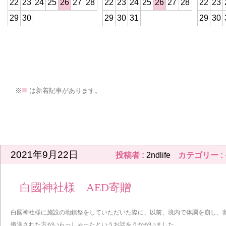
22
23
24
25
26
27
28
22
23
24
25
26
27
28
22
23
29
30
29
30
31
29
30
>
■
※
は新着記事があります。
前の記事
2021年9月22日
投稿者 :
2ndlife
カテゴリー :
白國神社様 AED寄贈
白國神社様に施設の地鎮祭をしていただいた際に、以前、境内で体調を崩し、
搬送された方がいらっしゃったというお話をうかがいました。