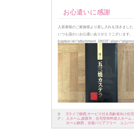
お心遣いに感謝
入居者様のご家族様より差し入れを頂きました
いつも温かいお心遣いありがとうございます。
[caption id="attachment_28035" align="alignno
タ
Sライフ飾西
,
サービス付き高齢者向け住宅
グ：
人ホーム
,
姫路市，住宅型有料老人ホーム
ホーム飾西，全面バリアフリー ユニバ