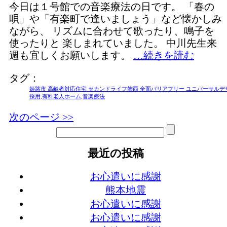
今日は１号館での音楽療法の日です。 「春の
唄」や「有楽町で逢いましょう」など懐かしみ
ながら、 リズムに合わせて歌ったり、鳴子を
使ったりと 楽しまれていました。 中川先生来
週も宜しくお願いします。
…続きを読む
タグ：
姫路市 高齢者対応住宅 セカンドライフ飾西 全面バリアフリー ユニバーサルデ
採用
,
有料老人ホーム
,
音楽療法
次のページ >>
最近の投稿
お心遣いに感謝
熊本地震
お心遣いに感謝
お心遣いに感謝