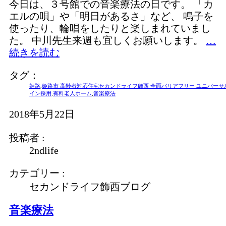
今日は、３号館での音楽療法の日です。 「カ
エルの唄」や「明日があるさ」など、 鳴子を
使ったり、輪唱をしたりと楽しまれていまし
た。 中川先生来週も宜しくお願いします。
…
続きを読む
タグ：
姫路
,
姫路市 高齢者対応住宅セカンドライフ飾西 全面バリアフリー ユニバーサ
イン採用
,
有料老人ホーム
,
音楽療法
2018年5月22日
投稿者 :
2ndlife
カテゴリー :
セカンドライフ飾西ブログ
音楽療法