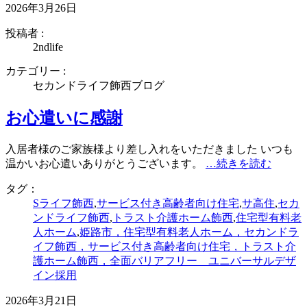
2026年3月26日
投稿者 :
2ndlife
カテゴリー :
セカンドライフ飾西ブログ
お心遣いに感謝
入居者様のご家族様より差し入れをいただきました いつも
温かいお心遣いありがとうございます。
…続きを読む
タグ：
Sライフ飾西
,
サービス付き高齢者向け住宅
,
サ高住
,
セカ
ンドライフ飾西
,
トラスト介護ホーム飾西
,
住宅型有料老
人ホーム
,
姫路市，住宅型有料老人ホーム，セカンドラ
イフ飾西，サービス付き高齢者向け住宅，トラスト介
護ホーム飾西，全面バリアフリー ユニバーサルデザ
イン採用
2026年3月21日