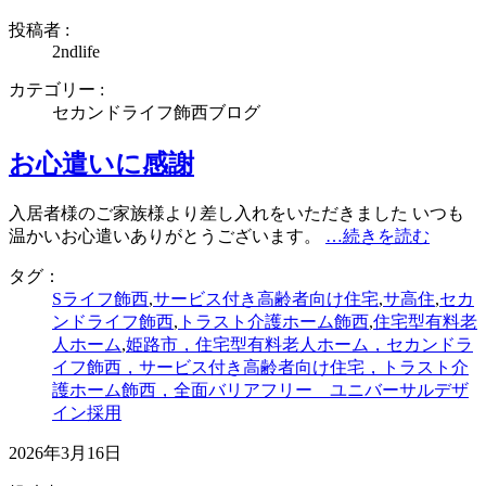
投稿者 :
2ndlife
カテゴリー :
セカンドライフ飾西ブログ
お心遣いに感謝
入居者様のご家族様より差し入れをいただきました いつも
温かいお心遣いありがとうございます。
…続きを読む
タグ：
Sライフ飾西
,
サービス付き高齢者向け住宅
,
サ高住
,
セカ
ンドライフ飾西
,
トラスト介護ホーム飾西
,
住宅型有料老
人ホーム
,
姫路市，住宅型有料老人ホーム，セカンドラ
イフ飾西，サービス付き高齢者向け住宅，トラスト介
護ホーム飾西，全面バリアフリー ユニバーサルデザ
イン採用
2026年3月16日