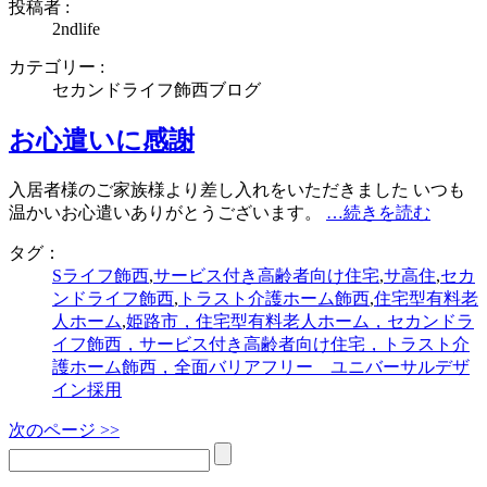
投稿者 :
2ndlife
カテゴリー :
セカンドライフ飾西ブログ
お心遣いに感謝
入居者様のご家族様より差し入れをいただきました いつも
温かいお心遣いありがとうございます。
…続きを読む
タグ：
Sライフ飾西
,
サービス付き高齢者向け住宅
,
サ高住
,
セカ
ンドライフ飾西
,
トラスト介護ホーム飾西
,
住宅型有料老
人ホーム
,
姫路市，住宅型有料老人ホーム，セカンドラ
イフ飾西，サービス付き高齢者向け住宅，トラスト介
護ホーム飾西，全面バリアフリー ユニバーサルデザ
イン採用
次のページ >>