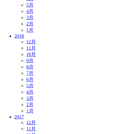
5月
4月
3月
2月
1月
2018
12月
11月
10月
9月
8月
7月
6月
5月
4月
3月
2月
1月
2017
12月
11月