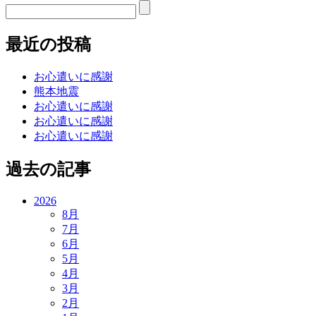
最近の投稿
お心遣いに感謝
熊本地震
お心遣いに感謝
お心遣いに感謝
お心遣いに感謝
過去の記事
2026
8月
7月
6月
5月
4月
3月
2月