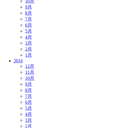
10月
9月
8月
7月
6月
5月
4月
3月
2月
1月
2016
12月
11月
10月
9月
8月
7月
6月
5月
4月
3月
2月