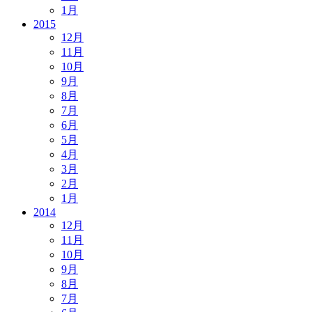
1月
2015
12月
11月
10月
9月
8月
7月
6月
5月
4月
3月
2月
1月
2014
12月
11月
10月
9月
8月
7月