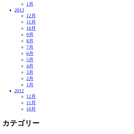
1月
2013
12月
11月
10月
9月
8月
7月
6月
5月
4月
3月
2月
1月
2012
12月
11月
10月
カテゴリー