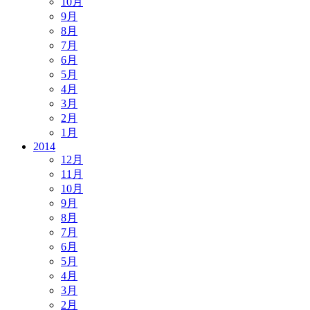
10月
9月
8月
7月
6月
5月
4月
3月
2月
1月
2014
12月
11月
10月
9月
8月
7月
6月
5月
4月
3月
2月