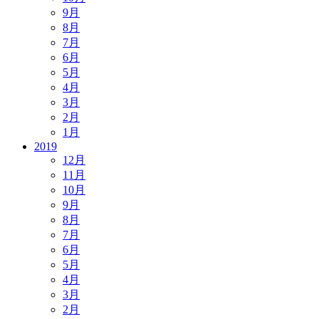
9月
8月
7月
6月
5月
4月
3月
2月
1月
2019
12月
11月
10月
9月
8月
7月
6月
5月
4月
3月
2月