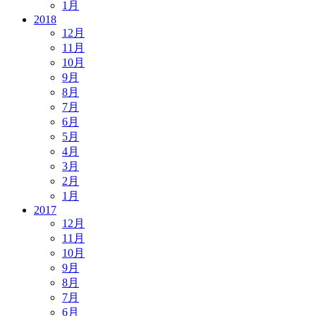
1月
2018
12月
11月
10月
9月
8月
7月
6月
5月
4月
3月
2月
1月
2017
12月
11月
10月
9月
8月
7月
6月