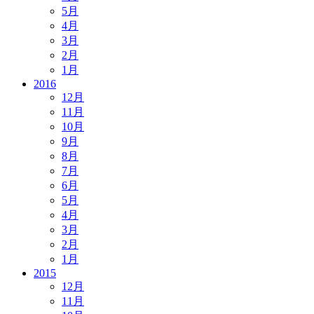
5月
4月
3月
2月
1月
2016
12月
11月
10月
9月
8月
7月
6月
5月
4月
3月
2月
1月
2015
12月
11月