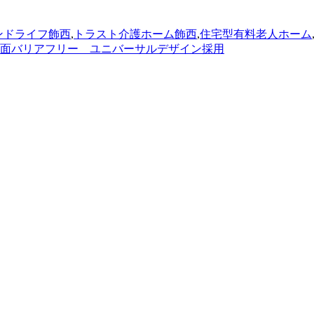
ンドライフ飾西
,
トラスト介護ホーム飾西
,
住宅型有料老人ホーム
面バリアフリー ユニバーサルデザイン採用