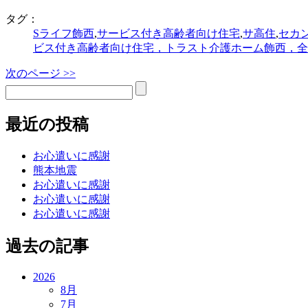
タグ：
Sライフ飾西
,
サービス付き高齢者向け住宅
,
サ高住
,
セカ
ビス付き高齢者向け住宅，トラスト介護ホーム飾西，全
次のページ >>
最近の投稿
お心遣いに感謝
熊本地震
お心遣いに感謝
お心遣いに感謝
お心遣いに感謝
過去の記事
2026
8月
7月