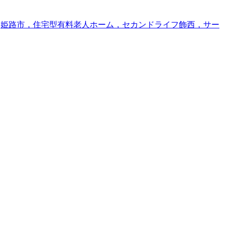
,
姫路市，住宅型有料老人ホーム，セカンドライフ飾西，サー