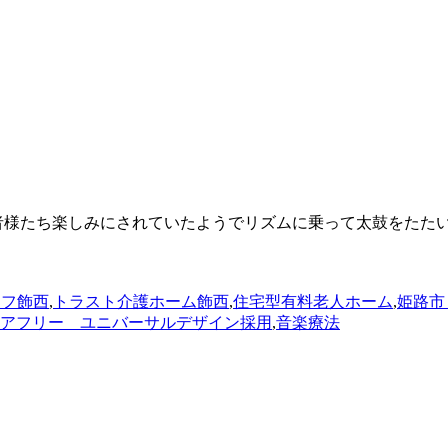
者様たち楽しみにされていたようでリズムに乗って太鼓をたたい
イフ飾西
,
トラスト介護ホーム飾西
,
住宅型有料老人ホーム
,
姫路市
アフリー ユニバーサルデザイン採用
,
音楽療法