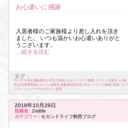
お心遣いに感謝
入居者様のご家族様より差し入れを頂き
ました。 いつも温かいお心遣いありがと
うございます。
タグ：
サービス付き高齢者向け住宅
,
サ高住
,
セカンドライフ飾西
,
トラスト介護ホーム飾
西
,
住宅型有料老人ホーム
,
姫路市 高齢者対応住宅 セカンドライフ飾西 全面バリ
フリー ユニバーサルデザイン採用
2018年10月29日
投稿者 :
2ndlife
カテゴリー :
セカンドライフ飾西ブログ