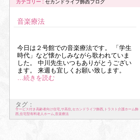
カテゴリー :
セカンドライフ飾西ブログ
音楽療法
今日は２号館での音楽療法です。 「学生
時代」など懐かしみながら歌われていま
した。 中川先生いつもありがとうござい
ます。 来週も宜しくお願い致します。
タグ：
サービス付き高齢者向け住宅
,
サ高住
,
セカンドライフ飾西
,
トラスト介護ホーム飾
西
,
住宅型有料老人ホーム
,
音楽療法
次のページ