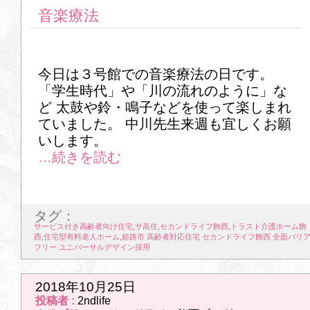
音楽療法
今日は３号館での音楽療法の日です。
「学生時代」や「川の流れのように」な
ど 太鼓や鈴・鳴子などを使って楽しまれ
ていました。 中川先生来週も宜しくお願
いします。
タグ：
サービス付き高齢者向け住宅
,
サ高住
,
セカンドライフ飾西
,
トラスト介護ホーム飾
西
,
住宅型有料老人ホーム
,
姫路市 高齢者対応住宅 セカンドライフ飾西 全面バリ
フリー ユニバーサルデザイン採用
2018年10月25日
投稿者 :
2ndlife