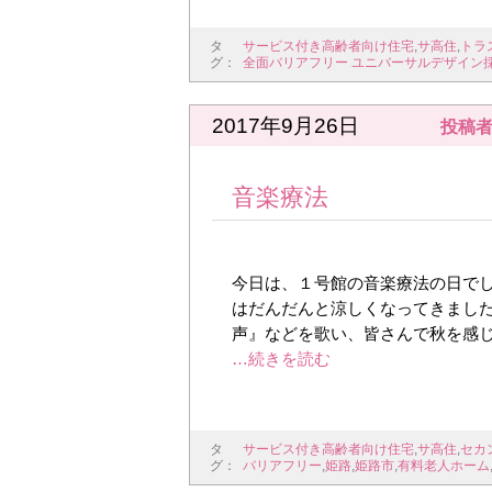
タ
サービス付き高齢者向け住宅
,
サ高住
,
トラ
グ：
全面バリアフリー ユニバーサルデザイン
2017年9月26日
投稿者
音楽療法
今日は、１号館の音楽療法の日でし
はだんだんと涼しくなってきました
声』などを歌い、皆さんで秋を感じ
タ
サービス付き高齢者向け住宅
,
サ高住
,
セカ
グ：
バリアフリー
,
姫路
,
姫路市
,
有料老人ホーム