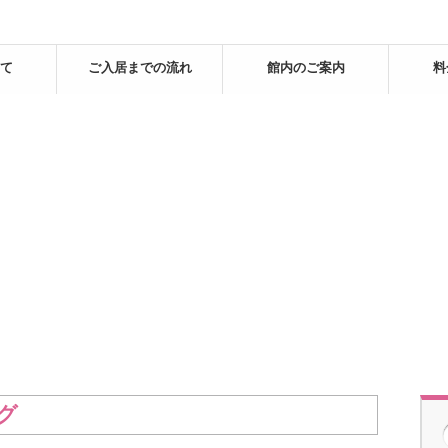
て
ご入居までの流れ
館内のご案内
料
グ