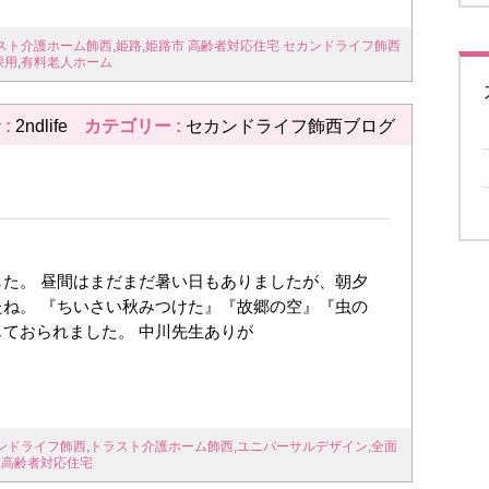
スト介護ホーム飾西
,
姫路
,
姫路市 高齢者対応住宅 セカンドライフ飾西
採用
,
有料老人ホーム
 :
2ndlife
カテゴリー :
セカンドライフ飾西ブログ
た。 昼間はまだまだ暑い日もありましたが、朝夕
ね。 『ちいさい秋みつけた』『故郷の空』『虫の
ておられました。 中川先生ありが
ンドライフ飾西
,
トラスト介護ホーム飾西
,
ユニバーサルデザイン
,
全面
,
高齢者対応住宅