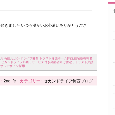
頂きました いつも温かいお心遣いありがとうござ
,
サ高住
,
セカンドライフ飾西
,
トラスト介護ホーム飾西
,
住宅型有料老
，セカンドライフ飾西，サービス付き高齢者向け住宅，トラスト介護
ーサルデザイン採用
 :
2ndlife
カテゴリー :
セカンドライフ飾西ブログ