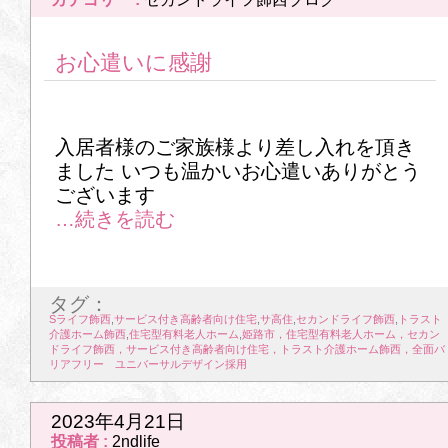
22
23
24
25
26
27
28
お心遣いに感謝
29
30
31
2026年4月
入居者様のご家族様より差し入れを頂き
ました いつも温かいお心遣いありがとう
1
2
3
4
5
6
7
ございます
8
9
10
11
12
13
14
15
16
17
18
19
20
21
タグ：
22
23
24
25
26
27
28
Sライフ飾西
,
サービス付き高齢者向け住宅
,
サ高住
,
セカンドライフ飾西
,
トラスト
介護ホーム飾西
,
住宅型有料老人ホーム
,
姫路市，住宅型有料老人ホーム，セカン
ドライフ飾西，サービス付き高齢者向け住宅，トラスト介護ホーム飾西，全面バ
29
30
リアフリー ユニバーサルデザイン採用
2026年5月
2023年4月21日
投稿者 :
2ndlife