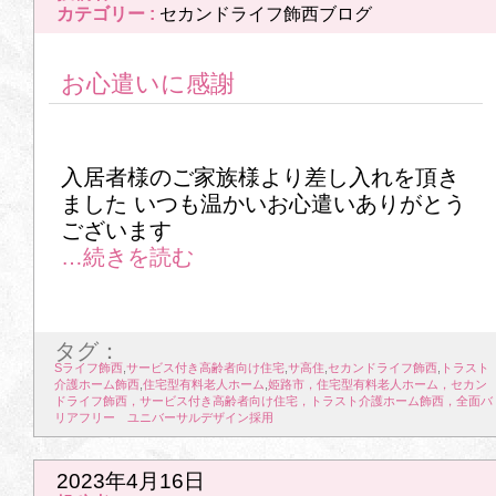
1
2
3
4
5
6
7
カテゴリー :
セカンドライフ飾西ブログ
8
9
10
11
12
13
14
お心遣いに感謝
15
16
17
18
19
20
21
22
23
24
25
26
27
28
入居者様のご家族様より差し入れを頂き
ました いつも温かいお心遣いありがとう
29
30
31
ございます
2026年6月
1
2
3
4
5
6
7
タグ：
8
9
10
11
12
13
14
Sライフ飾西
,
サービス付き高齢者向け住宅
,
サ高住
,
セカンドライフ飾西
,
トラスト
介護ホーム飾西
,
住宅型有料老人ホーム
,
姫路市，住宅型有料老人ホーム，セカン
15
16
17
18
19
20
21
ドライフ飾西，サービス付き高齢者向け住宅，トラスト介護ホーム飾西，全面バ
リアフリー ユニバーサルデザイン採用
22
23
24
25
26
27
28
2023年4月16日