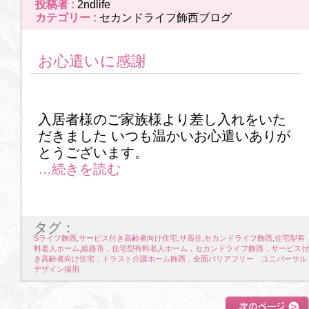
投稿者 :
2ndlife
29
30
カテゴリー :
セカンドライフ飾西ブログ
2026年7月
お心遣いに感謝
1
2
3
4
5
6
7
8
9
10
11
12
13
14
入居者様のご家族様より差し入れをいた
15
16
17
18
19
20
21
だきました いつも温かいお心遣いありが
とうございます。
22
23
24
25
26
27
28
29
30
31
タグ：
Sライフ飾西
,
サービス付き高齢者向け住宅
,
サ高住
,
セカンドライフ飾西
,
住宅型有
料老人ホーム
,
姫路市，住宅型有料老人ホーム，セカンドライフ飾西，サービス付
き高齢者向け住宅，トラスト介護ホーム飾西，全面バリアフリー ユニバーサル
デザイン採用