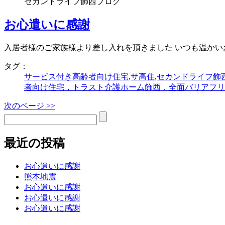
セカンドライフ飾西ブログ
お心遣いに感謝
入居者様のご家族様より差し入れを頂きました いつも温か
タグ：
サービス付き高齢者向け住宅
,
サ高住
,
セカンドライフ飾
者向け住宅，トラスト介護ホーム飾西，全面バリアフリ
次のページ >>
最近の投稿
お心遣いに感謝
熊本地震
お心遣いに感謝
お心遣いに感謝
お心遣いに感謝