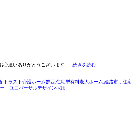
いお心遣いありがとうございます
…続きを読む
西
,
トラスト介護ホーム飾西
,
住宅型有料老人ホーム
,
姫路市，住
ー ユニバーサルデザイン採用