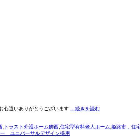
いお心遣いありがとうございます
…続きを読む
西
,
トラスト介護ホーム飾西
,
住宅型有料老人ホーム
,
姫路市，住
ー ユニバーサルデザイン採用