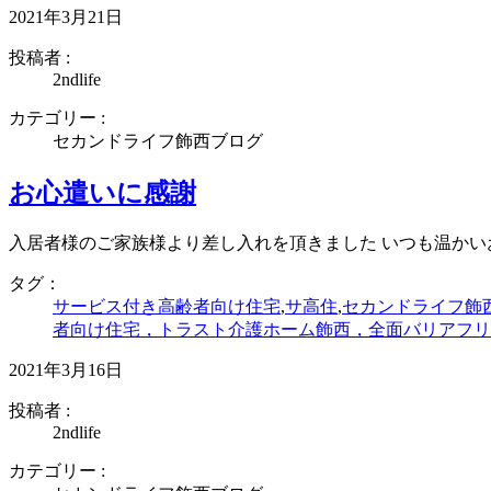
29
30
31
2021年3月21日
2026年4月
投稿者 :
1
2
3
4
5
6
7
2ndlife
8
9
10
11
12
13
14
15
16
17
18
19
20
21
カテゴリー :
22
23
24
25
26
27
28
セカンドライフ飾西ブログ
29
30
2026年5月
お心遣いに感謝
1
2
3
4
5
6
7
8
9
10
11
12
13
14
入居者様のご家族様より差し入れを頂きました いつも温か
15
16
17
18
19
20
21
タグ：
22
23
24
25
26
27
28
サービス付き高齢者向け住宅
,
サ高住
,
セカンドライフ飾
29
30
31
者向け住宅，トラスト介護ホーム飾西，全面バリアフリ
2021年3月16日
投稿者 :
2ndlife
カテゴリー :