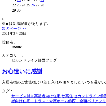
22
23
24
25
26
27
28
29
30
2026年7月
>
1
2
3
4
5
6
7
※
■
は新着記事があります。
8
9
10
11
12
13
14
次のページ >>
15
16
17
18
19
20
21
2021年3月26日
22
23
24
25
26
27
28
投稿者 :
29
30
31
2ndlife
2026年8月
1
2
3
4
5
6
7
カテゴリー :
8
9
10
11
12
13
14
セカンドライフ飾西ブログ
15
16
17
18
19
20
21
22
23
24
25
26
27
28
お心遣いに感謝
29
30
31
2026年3月
入居者様のご家族様より差し入れを頂きました いつも温か
1
2
3
4
5
6
7
タグ：
8
9
10
11
12
13
14
サービス付き高齢者向け住宅
,
サ高住
,
セカンドライフ飾
15
16
17
18
19
20
21
者向け住宅，トラスト介護ホーム飾西，全面バリアフリ
22
23
24
25
26
27
28