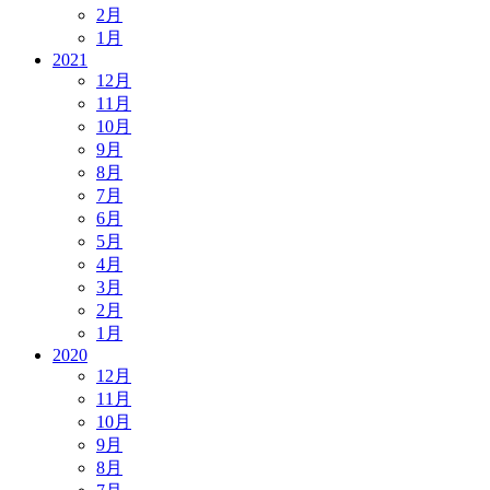
2月
1月
2021
12月
11月
10月
9月
8月
7月
6月
5月
4月
3月
2月
1月
2020
12月
11月
10月
9月
8月