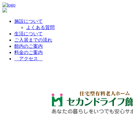
施設について
よくある質問
生活について
ご入居までの流れ
館内のご案内
料金のご案内
アクセス