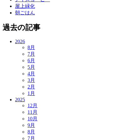
屋上緑化
朝ごはん
過去の記事
2026
8月
7月
6月
5月
4月
3月
2月
1月
2025
12月
11月
10月
9月
8月
7月