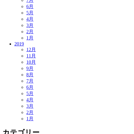
7月
6月
5月
4月
3月
2月
1月
2019
12月
11月
10月
9月
8月
7月
6月
5月
4月
3月
2月
1月
カテゴリー