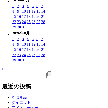
2026年7月
1
2
3
4
5
6
7
8
9
10
11
12
13
14
15
16
17
18
19
20
21
22
23
24
25
26
27
28
29
30
31
2026年8月
1
2
3
4
5
6
7
8
9
10
11
12
13
14
15
16
17
18
19
20
21
22
23
24
25
26
27
28
29
30
31
>
最近の投稿
冷凍食品
ダイエット
アイスコーヒー