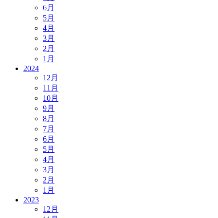
6月
5月
4月
3月
2月
1月
2024
12月
11月
10月
9月
8月
7月
6月
5月
4月
3月
2月
1月
2023
12月