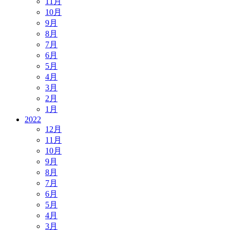
11月
10月
9月
8月
7月
6月
5月
4月
3月
2月
1月
2022
12月
11月
10月
9月
8月
7月
6月
5月
4月
3月