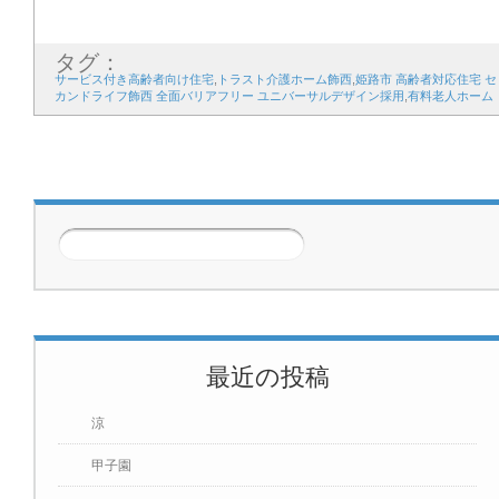
タグ：
サービス付き高齢者向け住宅
,
トラスト介護ホーム飾西
,
姫路市 高齢者対応住宅 セ
カンドライフ飾西 全面バリアフリー ユニバーサルデザイン採用
,
有料老人ホーム
次のページ
>>
最近の投稿
涼
甲子園