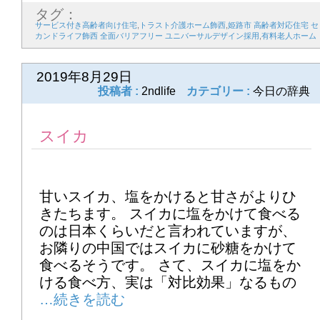
タグ：
22
23
24
25
26
27
28
サービス付き高齢者向け住宅
,
トラスト介護ホーム飾西
,
姫路市 高齢者対応住宅 セ
カンドライフ飾西 全面バリアフリー ユニバーサルデザイン採用
,
有料老人ホーム
29
30
2019年8月29日
投稿者 :
2ndlife
カテゴリー :
今日の辞典
2026年7月
1
2
3
4
5
6
7
スイカ
8
9
10
11
12
13
14
15
16
17
18
19
20
21
甘いスイカ、塩をかけると甘さがよりひ
きたちます。 スイカに塩をかけて食べる
22
23
24
25
26
27
28
のは日本くらいだと言われていますが、
お隣りの中国ではスイカに砂糖をかけて
29
30
31
食べるそうです。 さて、スイカに塩をか
ける食べ方、実は「対比効果」なるもの