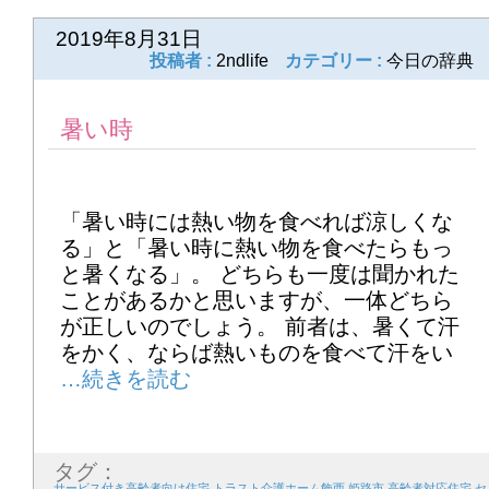
次のページ
8
9
10
11
12
13
14
>>
2019年8月31日
投稿者 :
2ndlife
カテゴリー :
今日の辞典
15
16
17
18
19
20
21
22
23
24
25
26
27
28
暑い時
29
30
31
「暑い時には熱い物を食べれば涼しくな
2026年4月
る」と「暑い時に熱い物を食べたらもっ
1
2
3
4
5
6
7
と暑くなる」。 どちらも一度は聞かれた
ことがあるかと思いますが、一体どちら
8
9
10
11
12
13
14
が正しいのでしょう。 前者は、暑くて汗
をかく、ならば熱いものを食べて汗をい
15
16
17
18
19
20
21
22
23
24
25
26
27
28
29
30
タグ：
サービス付き高齢者向け住宅
,
トラスト介護ホーム飾西
,
姫路市 高齢者対応住宅 セ