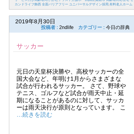
カンドライフ飾西 全面バリアフリー ユニバーサルデザイン採用
,
有料老人ホーム
2026年5月
2019年8月30日
1
2
3
4
5
6
7
投稿者 :
2ndlife
カテゴリー :
今日の辞典
8
9
10
11
12
13
14
サッカー
15
16
17
18
19
20
21
22
23
24
25
26
27
28
元日の天皇杯決勝や、高校サッカーの全
29
30
31
国大会など、年明け1月からさまざまな
試合が行われるサッカー。 さて、野球や
テニス、ゴルフなど試合が雨天中止・延
2026年6月
期になることがあるのに対して、サッカ
1
2
3
4
5
6
7
ーは雨天決行が原則となっています。 こ
8
9
10
11
12
13
14
15
16
17
18
19
20
21