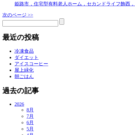
姫路市，住宅型有料老人ホーム，セカンドライフ飾西，
次のページ >>
最近の投稿
冷凍食品
ダイエット
アイスコーヒー
屋上緑化
朝ごはん
過去の記事
2026
8月
7月
6月
5月