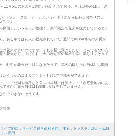
日～11月5日のおよそ1週間と限定されており、それ以外の日は「違
「ガイ・フォークス・デー」というイギリスから伝わるお祭りの日
なのです。
の原因」という考えが根強く、期間限定で花火を販売しているとい
く、ある年では花火が販売されていた1週間で約350件もの火災が
上げ花火が多いのですが、それを横に飛ばしたり、とんでもない方
型の花火が打ち上げられ、火の粉が家の屋根や窓に降り注ぐそうで
日、町中が花火だらけになるそうで、花火の取り扱い自体にも問題
はいくつかの決まりごとを守れば1年中花火ができます。
止」・「公園や道路など公共の場所では禁止」・「自宅敷地内にあ
れですが、花火自体は1週間しか販売していません。
なのでできないそうです。
フ飾西
ドライフ飾西，サービス付き高齢者向け住宅，トラスト介護ホーム飾
ザイン採用