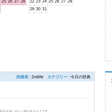
25
26
27
28
22
23
24
25
26
27
28
29
30
31
次の記事
投稿者 :
2ndlife
カテゴリー :
今日の辞典
か花火を楽しめない国があるそうです。