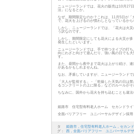
ニュージーランドでは、花火の販売は10月27
法」になるとか。
なぜ、期間限定なのか？これは、11月5日が
で、花火を上げるのが慣わしとなっているから
しかし、ニュージーランドでは、「花火は火災
う訳なのです。
しかし、期間限定にしても花火による火災が多
発生したといいます。
ニュージーランドでは、手で持つタイプの打ち
向にわざと向けて遊んだり、強い風の日でも大
す。
また、昼間から夜中まで花火は上がり続け、連
があるかもしれませんね。
なお、矛盾していますが、ニュージーランドで
「大人が監視する」・「乾燥した天気の日は禁
るコンクリートの上に限る」などのルールがそ
ちなみに、国外から花火を持ち込むことも違法
姫路市 住宅型有料老人ホーム セカンドライ
全面バリアフリー ユニバーサルデザイン採用
タ
姫路市，住宅型有料老人ホーム，セカン
グ：
西，全面バリアフリー ユニバーサルデ