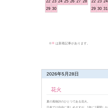
22
23
24
25
26
27
28
22
23
24
29
30
29
30
31
>
■
※
は新着記事があります。
前の記事
2026年5月28日
花火
夏の風物詩のひとつである花火。
日本では自由に楽しめますが、1年に1週間し