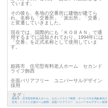
1
2
3
4
5
6
7
ています。
8
9
10
11
12
13
14
その後も、各地の交番所に建物が建てら
れ、名称も「交番所」「派出所」「交番」
15
16
17
18
19
20
21
と変遷していきました。
現在では、国際的にも「ＫＯＢＡＮ」で通
22
23
24
25
26
27
28
用するまでに認知されており、1994年には
「交番」を正式名称として使用していま
29
30
31
す。
2026年6月
姫路市 住宅型有料老人ホーム セカンド
1
2
3
4
5
6
7
ライフ飾西
8
9
10
11
12
13
14
全面バリアフリー ユニバーサルデザイン
採用
15
16
17
18
19
20
21
タグ：
22
23
24
25
26
27
28
姫路市，住宅型有料老人ホーム，セカンドライフ飾西，サービス付き高齢者向け
住宅，トラスト介護ホーム飾西，全面バリアフリー ユニバーサルデザイン採用