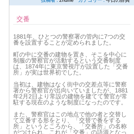
投稿者 :
2ndlife
カテゴリー :
今日の辞典
22
23
24
25
26
27
28
交番
29
30
31
1881年、ひとつの警察署の管内に7つの交
2026年4月
番を設置することが定められました。
1
2
3
4
5
6
7
町の中に交番の建物を置き、そこを中心に
制服の警察官が活動するという交番制度
8
9
10
11
12
13
14
は、1874年に東京警視庁が設置した「交番
所」が実は世界初でした。
15
16
17
18
19
20
21
当初は、建物はなく街中の交差点等に警察
署から警察官が出向いていましたが、1881
22
23
24
25
26
27
28
年2月2日より常設の建物を建てて警官が常
駐する現在のような制度になったのです。
29
30
また、警察官はこの地点で他の者と交替し
て立番する形をとり、「交替で番をする
2026年5月
所」というところから、「交番所」の名称
がつけられ、これが「交番」の語源となっ