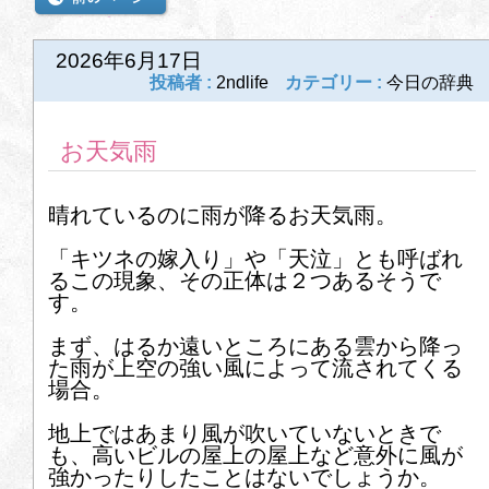
8
9
10
11
12
13
14
前の記事
次の記事
2026年6月17日
15
16
17
18
19
20
21
投稿者 :
2ndlife
カテゴリー :
今日の辞典
22
23
24
25
26
27
28
お天気雨
29
30
31
晴れているのに雨が降るお天気雨。
2026年4月
「キツネの嫁入り」や「天泣」とも呼ばれ
1
2
3
4
5
6
7
るこの現象、その正体は２つあるそうで
す。
8
9
10
11
12
13
14
まず、はるか遠いところにある雲から降っ
た雨が上空の強い風によって流されてくる
15
16
17
18
19
20
21
場合。
22
23
24
25
26
27
28
地上ではあまり風が吹いていないときで
も、高いビルの屋上の屋上など意外に風が
29
30
強かったりしたことはないでしょうか。