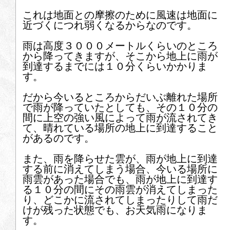
これは地面との摩擦のために風速は地面に
2026年5月
近づくにつれ弱くなるからなのです。
1
2
3
4
5
6
7
雨は高度３０００メートルくらいのところ
から降ってきますが、そこから地上に雨が
8
9
10
11
12
13
14
到達するまでには１０
分くらいかかりま
す。
15
16
17
18
19
20
21
だから今いるところからだいぶ離れた場所
で雨が降っていたとしても、その１０
分の
22
23
24
25
26
27
28
間に上空の強い風によって雨が流されてき
て、晴れている場所の地上に到達すること
29
30
31
があるのです。
また、雨を降らせた雲が、雨が地上に到達
2026年6月
する前に消えてしまう場合、今いる場所に
雨雲があった場合でも、雨が地上に到達す
1
2
3
4
5
6
7
る１０
分の間にその雨雲が消えてしまった
り、どこかに流されてしまったりして雨だ
8
9
10
11
12
13
14
けが残った状態でも、お天気雨になりま
す。
15
16
17
18
19
20
21