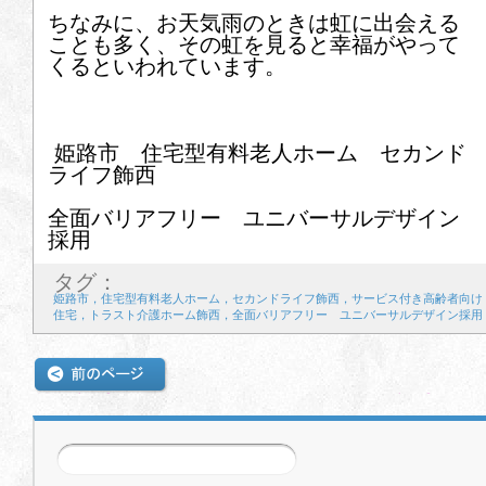
ちなみに、お天気雨のときは虹に出会える
22
23
24
25
26
27
28
ことも多く、その虹を見ると幸福がやって
くるといわれています。
29
30
2026年7月
姫路市 住宅型有料老人ホーム セカンド
ライフ飾西
1
2
3
4
5
6
7
全面バリアフリー ユニバーサルデザイン
採用
8
9
10
11
12
13
14
タグ：
15
16
17
18
19
20
21
姫路市，住宅型有料老人ホーム，セカンドライフ飾西，サービス付き高齢者向け
住宅，トラスト介護ホーム飾西，全面バリアフリー ユニバーサルデザイン採用
22
23
24
25
26
27
28
29
30
31
前の記事
次の記事