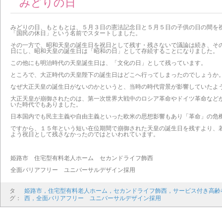
みどりの日
みどりの日、もともとは、５月３日の憲法記念日と５月５日の子供の日の間を
「国民の休日」という名前でスタートしました。
その一方で、昭和天皇の誕生日を祝日として残す・残さないで議論は続き、そ
日にし、昭和天皇の誕生日は「昭和の日」として存続することになりました。
この他にも明治時代の天皇誕生日は、「文化の日」として残っています。
ところで、大正時代の天皇陛下の誕生日はどこへ行ってしまったのでしょうか
なぜ大正天皇の誕生日がないのかというと、当時の時代背景が影響していたよ
大正天皇が崩御されたのは、第一次世界大戦中のロシア革命やドイツ革命など
いた時代でもありました。
日本国内でも民主主義や自由主義といった欧米の思想影響もあり「革命」の危
ですから、１５年という短い在位期間で崩御された天皇の誕生日を残すより、
よう祝日として残さなかったのではといわれています。
姫路市 住宅型有料老人ホーム セカンドライフ飾西
全面バリアフリー ユニバーサルデザイン採用
タ
姫路市，住宅型有料老人ホーム，セカンドライフ飾西，サービス付き高齢
グ：
西，全面バリアフリー ユニバーサルデザイン採用