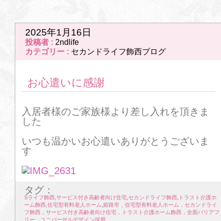
8
9
10
11
12
13
14
前の記事
次の記事
2025年1月16日
15
16
17
18
19
20
21
投稿者 :
2ndlife
カテゴリー :
セカンドライフ飾西ブログ
22
23
24
25
26
27
28
お心遣いに感謝
29
30
31
2026年4月
入居者様のご家族様より差し入れを頂きま
した
1
2
3
4
5
6
7
いつも温かいお心遣いありがとうございま
8
9
10
11
12
13
14
す
15
16
17
18
19
20
21
タグ：
22
23
24
25
26
27
28
Sライフ飾西
,
サービス付き高齢者向け住宅
,
セカンドライフ飾西
,
トラスト介護ホ
ーム飾西
,
住宅型有料老人ホーム
,
姫路市，住宅型有料老人ホーム，セカンドライ
フ飾西，サービス付き高齢者向け住宅，トラスト介護ホーム飾西，全面バリアフ
29
30
リー ユニバーサルデザイン採用