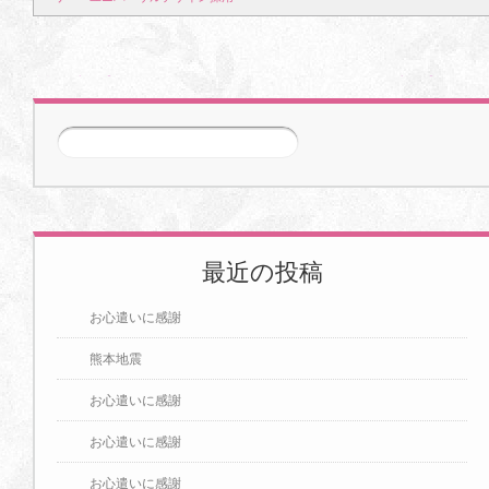
2026年5月
前の記事
次の記事
1
2
3
4
5
6
7
8
9
10
11
12
13
14
15
16
17
18
19
20
21
22
23
24
25
26
27
28
最近の投稿
29
30
31
お心遣いに感謝
2026年6月
熊本地震
1
2
3
4
5
6
7
お心遣いに感謝
8
9
10
11
12
13
14
お心遣いに感謝
お心遣いに感謝