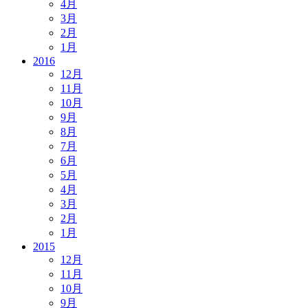
4月
3月
2月
1月
2016
12月
11月
10月
9月
8月
7月
6月
5月
4月
3月
2月
1月
2015
12月
11月
10月
9月