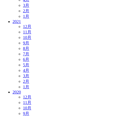
3月
2月
1月
2021
12月
11月
10月
9月
8月
7月
6月
5月
4月
3月
2月
1月
2020
12月
11月
10月
9月