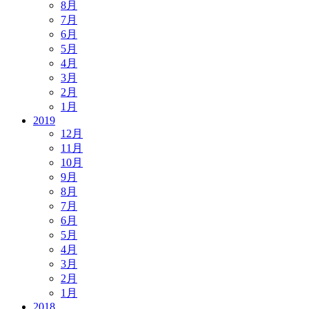
8月
7月
6月
5月
4月
3月
2月
1月
2019
12月
11月
10月
9月
8月
7月
6月
5月
4月
3月
2月
1月
2018