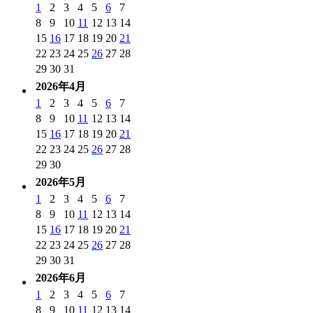
1
2
3
4
5
6
7
8
9
10
11
12
13
14
15
16
17
18
19
20
21
22
23
24
25
26
27
28
29
30
31
2026年4月
1
2
3
4
5
6
7
8
9
10
11
12
13
14
15
16
17
18
19
20
21
22
23
24
25
26
27
28
29
30
2026年5月
1
2
3
4
5
6
7
8
9
10
11
12
13
14
15
16
17
18
19
20
21
22
23
24
25
26
27
28
29
30
31
2026年6月
1
2
3
4
5
6
7
8
9
10
11
12
13
14