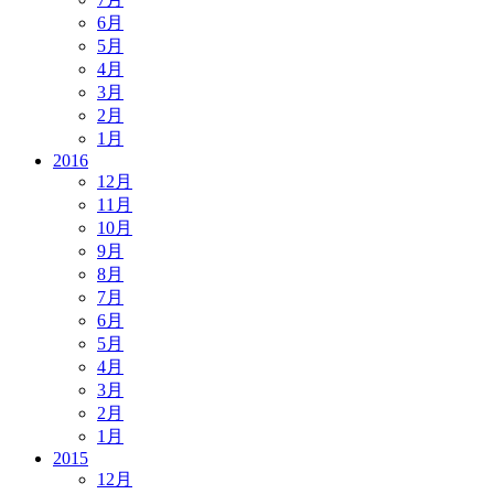
6月
5月
4月
3月
2月
1月
2016
12月
11月
10月
9月
8月
7月
6月
5月
4月
3月
2月
1月
2015
12月