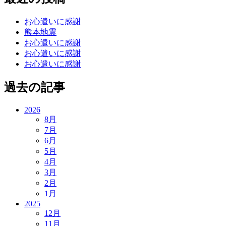
お心遣いに感謝
熊本地震
お心遣いに感謝
お心遣いに感謝
お心遣いに感謝
過去の記事
2026
8月
7月
6月
5月
4月
3月
2月
1月
2025
12月
11月