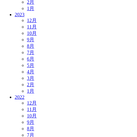
2月
1月
2023
12月
11月
10月
9月
8月
7月
6月
5月
4月
3月
2月
1月
2022
12月
11月
10月
9月
8月
7月