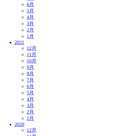
6月
5月
4月
3月
2月
1月
2021
12月
11月
10月
9月
8月
7月
6月
5月
4月
3月
2月
1月
2020
12月