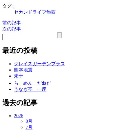
タグ：
セカンドライフ飾西
前の記事
次の記事
最近の投稿
グレイスガーデンプラス
熊本地震
未十
らーめん だ㍲だ
うなぎ亭 一座
過去の記事
2026
8月
7月