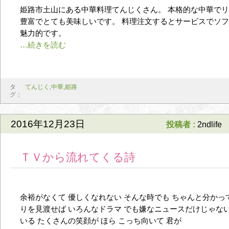
姫路市土山にある中華料理てんじくさん。 本格的な中華で
豊富でとても美味しいです。 料理注文するとサービスでソ
魅力的です。
タ
てんじく
,
中華
,
姫路
グ：
2016年12月23日
投稿者 :
2ndlife
ＴＶから流れてくる詩
余裕がなくて 優しくなれない そんな時でも ちゃんと分かっ
りを見渡せば いろんなドラマ でも嫌なニュースだけじゃない No
いる たくさんの笑顔が ほら こっち向いて 君が