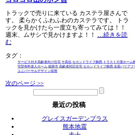
トラックで売りに来ている カステラ屋さんで
す。 柔らかくふわふわのカステラです。 トラ
ックを見かけたら一度立ち寄ってみては！！
週末、ムサシで見かけますよ！！
…続きを読
む
タグ：
サービス付き高齢者向け住宅
,
サ高住
,
セカンドライフ飾西
,
トラスト介護ホーム
宅型有料老人ホーム
,
姫路市 高齢者対応住宅 セカンドライフ飾西 全面バリアフ
ユニバーサルデザイン採用
次のページ >>
最近の投稿
グレイスガーデンプラス
熊本地震
未十