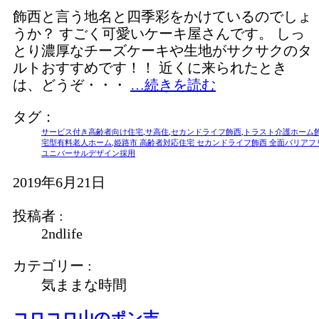
飾西と言う地名と四季彩をかけているのでしょ
うか？ すごく可愛いケーキ屋さんです。 しっ
とり濃厚なチーズケーキや生地がサクサクのタ
ルトおすすめです！！ 近くに来られたとき
は、どうぞ・・・
…続きを読む
タグ：
サービス付き高齢者向け住宅
,
サ高住
,
セカンドライフ飾西
,
トラスト介護ホーム
宅型有料老人ホーム
,
姫路市 高齢者対応住宅 セカンドライフ飾西 全面バリアフ
ユニバーサルデザイン採用
2019年6月21日
投稿者 :
2ndlife
カテゴリー :
気ままな時間
コロコロ山のポン吉