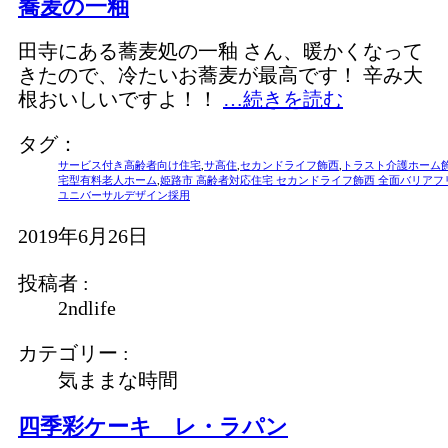
蕎麦の一釉
田寺にある蕎麦処の一釉 さん、暖かくなって
きたので、冷たいお蕎麦が最高です！ 辛み大
根おいしいですよ！！
…続きを読む
タグ：
サービス付き高齢者向け住宅
,
サ高住
,
セカンドライフ飾西
,
トラスト介護ホーム
宅型有料老人ホーム
,
姫路市 高齢者対応住宅 セカンドライフ飾西 全面バリアフ
ユニバーサルデザイン採用
2019年6月26日
投稿者 :
2ndlife
カテゴリー :
気ままな時間
四季彩ケーキ レ・ラパン