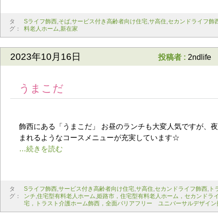
タ
Sライフ飾西
,
そば
,
サービス付き高齢者向け住宅
,
サ高住
,
セカンドライフ飾
グ：
料老人ホーム
,
新在家
2023年10月16日
投稿者 :
2ndlife
うまこだ
飾西にある「うまこだ」 お昼のランチも大変人気ですが、
まれるようなコースメニューが充実しています☆
タ
Sライフ飾西
,
サービス付き高齢者向け住宅
,
サ高住
,
セカンドライフ飾西
,
ト
グ：
ンチ
,
住宅型有料老人ホーム
,
姫路市，住宅型有料老人ホーム，セカンドラ
宅，トラスト介護ホーム飾西，全面バリアフリー ユニバーサルデザイン