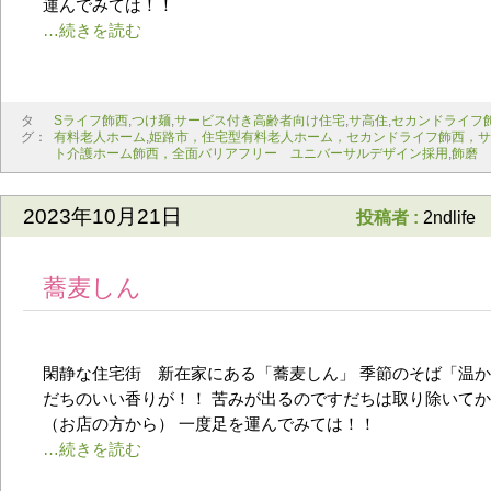
運んでみては！！
タ
Sライフ飾西
,
つけ麺
,
サービス付き高齢者向け住宅
,
サ高住
,
セカンドライフ
グ：
有料老人ホーム
,
姫路市，住宅型有料老人ホーム，セカンドライフ飾西，サ
ト介護ホーム飾西，全面バリアフリー ユニバーサルデザイン採用
,
飾磨
2023年10月21日
投稿者 :
2ndlife
蕎麦しん
閑静な住宅街 新在家にある「蕎麦しん」 季節のそば「温か
だちのいい香りが！！ 苦みが出るのですだちは取り除いて
（お店の方から） 一度足を運んでみては！！