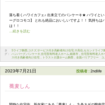
落ち着くハワイカフェ♪ 出来立てのパンケーキ★ ハワイと
ーグロコモコ】 とれも絶品においしいですよ！！ 気持ちは
は！！
タ
Sライフ飾西
,
コナズ
,
サービス付き高齢者向け住宅
,
サ高住
,
セカンドライフ
グ：
ハンバーグ
,
パンケーキ
,
住宅型有料老人ホーム
,
姫路市，住宅型有料老人ホ
ス付き高齢者向け住宅，トラスト介護ホーム飾西，全面バリアフリー ユ
2023年7月21日
投稿者 :
2ndlife
蕎麦しん
閑静な住宅街 新在家にある「蕎麦しん」 九条ネギの鴨南蛮