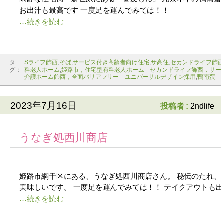
お出汁も最高です 一度足を運んでみては！！
タ
Sライフ飾西
,
そば
,
サービス付き高齢者向け住宅
,
サ高住
,
セカンドライフ飾
グ：
料老人ホーム
,
姫路市，住宅型有料老人ホーム，セカンドライフ飾西，サー
介護ホーム飾西，全面バリアフリー ユニバーサルデザイン採用
,
鴨南蛮
2023年7月16日
投稿者 :
2ndlife
うなぎ処西川商店
姫路市網干区にある、うなぎ処西川商店さん。 秘伝のたれ
美味しいです。 一度足を運んでみては！！ テイクアウトも