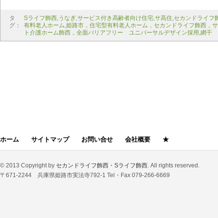
タ
Sライフ飾西
,
うなぎ
,
サービス付き高齢者向け住宅
,
サ高住
,
セカンドライフ
グ：
有料老人ホーム
,
姫路市，住宅型有料老人ホーム，セカンドライフ飾西，サ
ト介護ホーム飾西，全面バリアフリー ユニバーサルデザイン採用
,
網干
ホーム
サイトマップ
お問い合せ
会社概要
★
© 2013 Copyright by
セカンドライフ飾西・Sライフ飾西
. All rights reserved.
〒671-2244 兵庫県姫路市実法寺792-1 Tel・Fax 079-266-6669