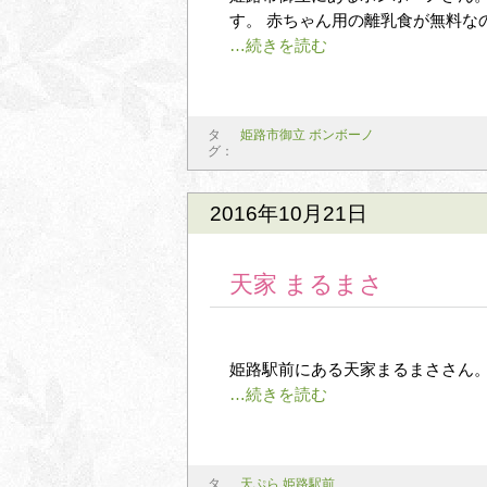
す。 赤ちゃん用の離乳食が無料な
タ
姫路市御立 ボンボーノ
グ：
2016年10月21日
天家 まるまさ
姫路駅前にある天家まるまささん
タ
天ぷら
,
姫路駅前