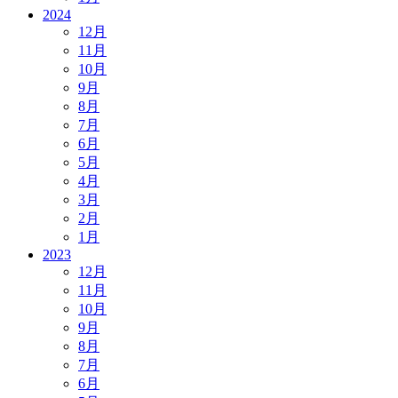
2024
12月
11月
10月
9月
8月
7月
6月
5月
4月
3月
2月
1月
2023
12月
11月
10月
9月
8月
7月
6月