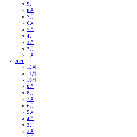
9月
8月
7月
6月
5月
4月
3月
2月
1月
2020
12月
11月
10月
9月
8月
7月
6月
5月
4月
3月
2月