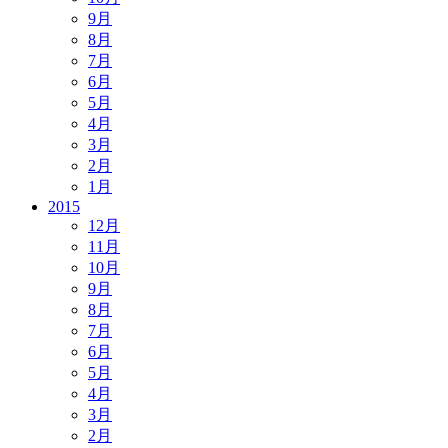
9月
8月
7月
6月
5月
4月
3月
2月
1月
2015
12月
11月
10月
9月
8月
7月
6月
5月
4月
3月
2月