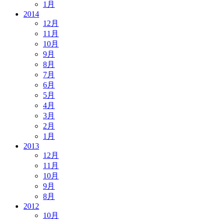
1月
2014
12月
11月
10月
9月
8月
7月
6月
5月
4月
3月
2月
1月
2013
12月
11月
10月
9月
8月
2012
10月