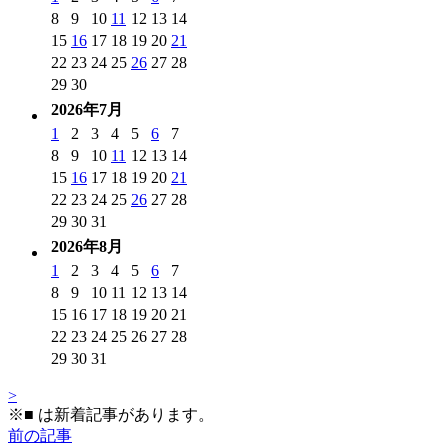
8
9
10
11
12
13
14
15
16
17
18
19
20
21
22
23
24
25
26
27
28
29
30
2026年7月
1
2
3
4
5
6
7
8
9
10
11
12
13
14
15
16
17
18
19
20
21
22
23
24
25
26
27
28
29
30
31
2026年8月
1
2
3
4
5
6
7
8
9
10
11
12
13
14
15
16
17
18
19
20
21
22
23
24
25
26
27
28
29
30
31
>
※
■
は新着記事があります。
前の記事