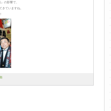
衛』の影響で、
てきていますね。
！
衛
次の記事