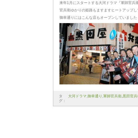
来年1月にスタートする大河ドラマ『軍師官兵
官兵衛ゆかりの姫路もますますヒートアップし
御幸通りにはこんな店もオープンしていました
タ
大河ドラマ
,
御幸通り
,
軍師官兵衛
,
黒田官兵
グ：
前の記事