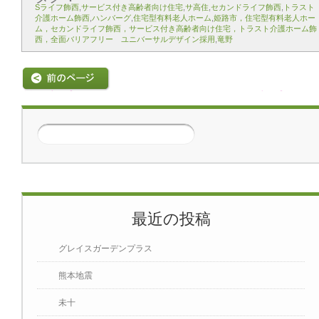
Sライフ飾西
,
サービス付き高齢者向け住宅
,
サ高住
,
セカンドライフ飾西
,
トラスト
介護ホーム飾西
,
ハンバーグ
,
住宅型有料老人ホーム
,
姫路市，住宅型有料老人ホー
ム，セカンドライフ飾西，サービス付き高齢者向け住宅，トラスト介護ホーム飾
西，全面バリアフリー ユニバーサルデザイン採用
,
竜野
前の記事
次の記事
最近の投稿
グレイスガーデンプラス
熊本地震
未十