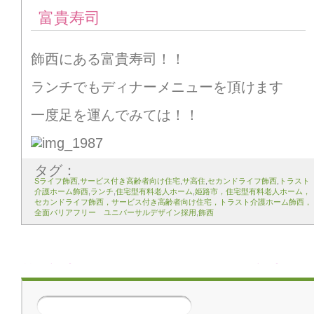
富貴寿司
飾西にある富貴寿司！！
ランチでもディナーメニューを頂けます
一度足を運んでみては！！
タグ：
Sライフ飾西
,
サービス付き高齢者向け住宅
,
サ高住
,
セカンドライフ飾西
,
トラスト
介護ホーム飾西
,
ランチ
,
住宅型有料老人ホーム
,
姫路市，住宅型有料老人ホーム，
セカンドライフ飾西，サービス付き高齢者向け住宅，トラスト介護ホーム飾西，
全面バリアフリー ユニバーサルデザイン採用
,
飾西
前の記事
次の記事