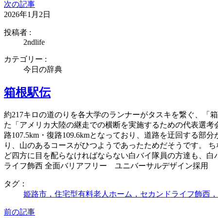
次の記事
2026年1月2日
投稿者 :
2ndlife
カテゴリー :
今日の辞典
箱根駅伝
約217キロの道のりを各大学のランナーがタスキを繋ぐ、「箱
た「アメリカ大陸の継走での横断を実施するための代表選考
路107.5km・復路109.6kmとなっており、道路を迂回
り、山のあるコースがひつようであったためだそうです。 
ど四方に目を配らなければならない白バイ隊員の方達も、白
ライフ飾西 全面バリアフリー ユニバーサルデザイン採用
タグ：
姫路市，住宅型有料老人ホーム，セカンドライフ飾西，
前の記事