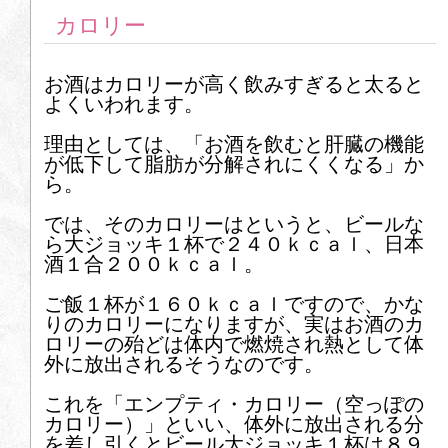
カロリー
お酒はカロリーが高く飲みすぎると太ると
よくいわれます。
理由としては、「お酒を飲むと肝臓の機能
が低下して脂肪が分解されにくくなる」か
ら。
では、そのカロリーはというと、ビールな
ら大ジョッキ１杯で２４０ｋｃａｌ、日本
酒１合２００ｋｃａｌ。
ご飯１杯が１６０ｋｃａｌですので、かな
りのカロリーになりますが、実はお酒のカ
ロリーの殆どは体内で燃焼され熱として体
外に放出されるそうなのです。
これを「エンプティ・カロリー（空っぽの
カロリー）」といい、体外に放出される分
を差し引くとビール大ジョッキ１杯は８９