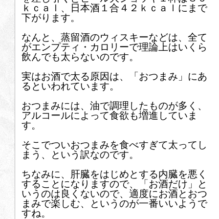
ｋｃａｌ、日本酒１合４２ｋｃａｌにまで
下がります。
なんと、蒸留酒のウィスキーなどは、全て
がエンプティ・カロリーで理論上はいくら
飲んでも太らないのです。
実はお酒で太る原因は、「おつまみ」にあ
るといわれています。
おつまみには、油で調理したものが多く、
アルコールによって食欲も増進していま
す。
そこでついおつまみを食べすぎて太ってし
まう、という訳なのです。
ちなみに、肝臓をはじめとする内臓を悪く
することになりますので、「お酒だけ」と
いうのは良くないので、適度にお酒とおつ
まみで楽しむ、というのが一番いいようで
すね。