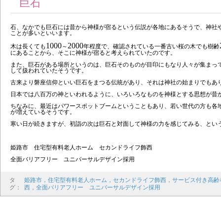
巨石
石、なかでも巨石には昔から神様が宿るという伝説が各地にあるそうで、神社
ことが多いといいます。
1000
2000
木は長くても
～
年程度で、確認されている一番古い桜の木でも樹齢
にあることから、そこに神様が宿ると考えられていたのです。
また、巨石がある場所というのは、巨石そのものが目印にもなり人々が集まっ
して扱われていたそうです。
古来より磐座信仰といい巨石をまつる伝統があり、それは神社の始まりでもあ
日本では八百万の神といわれるように、いろいろなものを神様とする思想が昔
ちなみに、最近はパワースポットブームということもあり、若い世代の方も各
が増えているそうです。
寒い日が続きますが、初詣の次は巨石と対面して神様の力を感じてみる、とい
姫路市 住宅型有料老人ホーム セカンドライフ飾西
全面バリアフリー ユニバーサルデザイン採用
タ
姫路市，住宅型有料老人ホーム，セカンドライフ飾西，サービス付き高齢
グ：
西，全面バリアフリー ユニバーサルデザイン採用