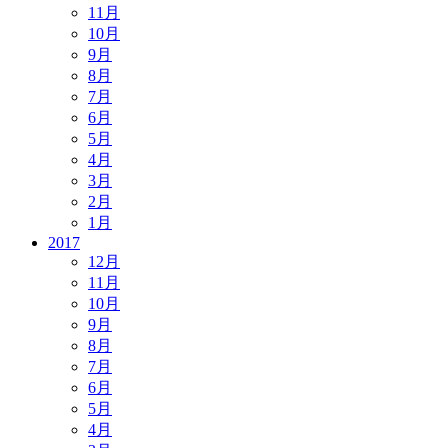
11月
10月
9月
8月
7月
6月
5月
4月
3月
2月
1月
2017
12月
11月
10月
9月
8月
7月
6月
5月
4月