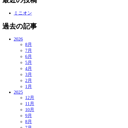
ミニオン
過去の記事
2026
8月
7月
6月
5月
4月
3月
2月
1月
2025
12月
11月
10月
9月
8月
7月