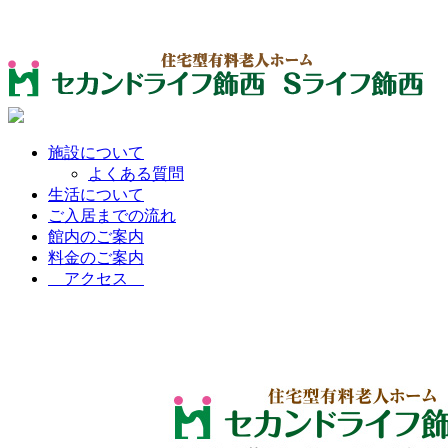
施設について
よくある質問
生活について
ご入居までの流れ
館内のご案内
料金のご案内
アクセス