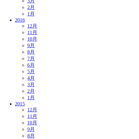
3月
2月
1月
2016
12月
11月
10月
9月
8月
7月
6月
5月
4月
3月
2月
1月
2015
12月
11月
10月
9月
8月