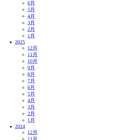
6月
5月
4月
3月
2月
1月
2025
12月
11月
10月
9月
8月
7月
6月
5月
4月
3月
2月
1月
2024
12月
11月