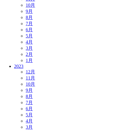
10月
9月
8月
7月
6月
5月
4月
3月
2月
1月
2023
12月
11月
10月
9月
8月
7月
6月
5月
4月
3月