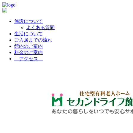
施設について
よくある質問
生活について
ご入居までの流れ
館内のご案内
料金のご案内
アクセス