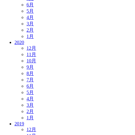
6月
5月
4月
3月
2月
1月
2020
12月
11月
10月
9月
8月
7月
6月
5月
4月
3月
2月
1月
2019
12月