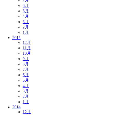
7月
6月
5月
4月
3月
2月
1月
2015
12月
11月
10月
9月
8月
7月
6月
5月
4月
3月
2月
1月
2014
12月