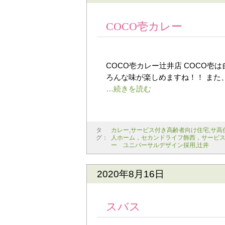
COCO壱カレー
COCO壱カレー辻井店 COCO壱
ろんな味が楽しめますね！！ また
タ
カレー
,
サービス付き高齢者向け住宅
,
サ高
グ：
人ホーム，セカンドライフ飾西，サービ
ー ユニバーサルデザイン採用
,
辻井
2020年8月16日
スバス