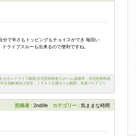
は自分で辛さもトッピングもチョイスができ 毎回い
、ドライブスルーも出来るので便利ですね。
住
,
セカンドライフ飾西
,
住宅型有料老人ホーム
,
姫路市，住宅型有料老
ス付き高齢者向け住宅，トラスト介護ホーム飾西，全面バリアフリ
投稿者 :
2ndlife
カテゴリー :
気ままな時間