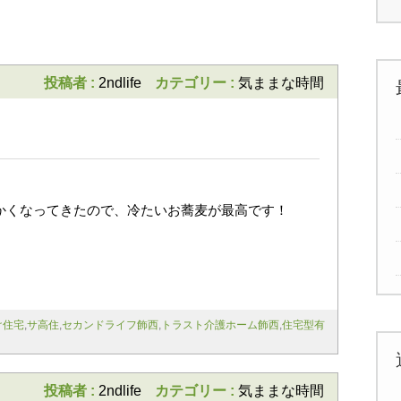
次のページ >>
投稿者 :
2ndlife
カテゴリー :
気ままな時間
かくなってきたので、冷たいお蕎麦が最高です！
け住宅
,
サ高住
,
セカンドライフ飾西
,
トラスト介護ホーム飾西
,
住宅型有
投稿者 :
2ndlife
カテゴリー :
気ままな時間