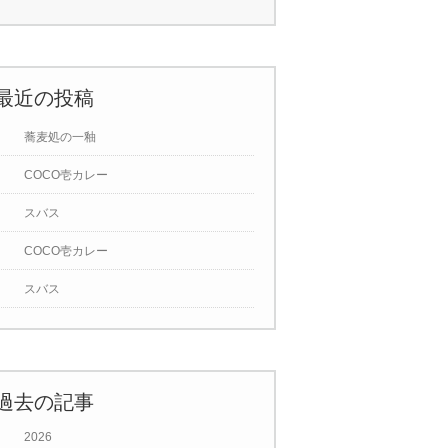
最近の投稿
蕎麦処の一釉
COCO壱カレー
スバス
COCO壱カレー
スバス
過去の記事
2026