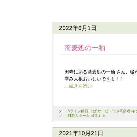
2022年6月1日
蕎麦処の一釉
田寺にある蕎麦処の一釉 さん、暖
辛み大根おいしいですよ！！
タ
Sライフ飾西
,
そば
,
サービス付き高齢者向
グ：
料老人ホーム
,
田寺
,
辻井
2021年10月21日