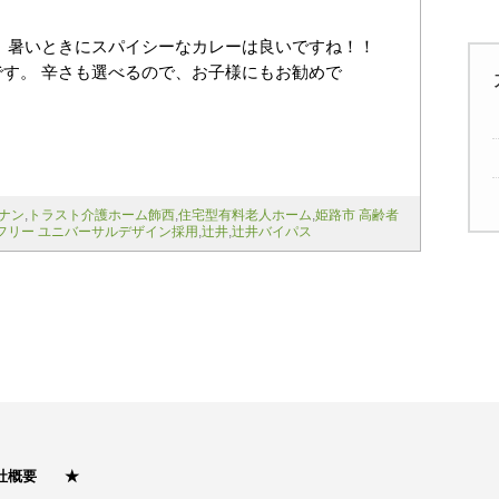
 暑いときにスパイシーなカレーは良いですね！！
す。 辛さも選べるので、お子様にもお勧めで
ナン
,
トラスト介護ホーム飾西
,
住宅型有料老人ホーム
,
姫路市 高齢者
フリー ユニバーサルデザイン採用
,
辻井
,
辻井バイパス
次のページ >>
社概要
★