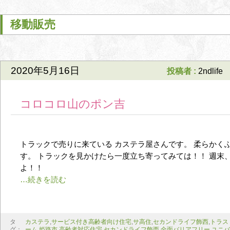
移動販売
2020年5月16日
投稿者 :
2ndlife
コロコロ山のポン吉
トラックで売りに来ている カステラ屋さんです。 柔らかく
す。 トラックを見かけたら一度立ち寄ってみては！！ 週末
よ！！
タ
カステラ
,
サービス付き高齢者向け住宅
,
サ高住
,
セカンドライフ飾西
,
トラス
グ：
ーム
,
姫路市 高齢者対応住宅 セカンドライフ飾西 全面バリアフリー ユニ