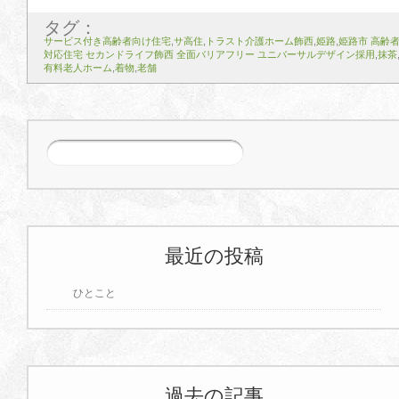
タグ：
サービス付き高齢者向け住宅
,
サ高住
,
トラスト介護ホーム飾西
,
姫路
,
姫路市 高齢
対応住宅 セカンドライフ飾西 全面バリアフリー ユニバーサルデザイン採用
,
抹茶
有料老人ホーム
,
着物
,
老舗
最近の投稿
ひとこと
過去の記事