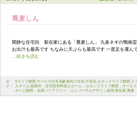
蕎麦しん
閑静な住宅街 新在家にある「蕎麦しん」 九条ネギの鴨南蛮
お出汁も最高です ちなみに天ぷらも最高です 一度足を運ん
タ
Sライフ飾西
,
サービス付き高齢者向け住宅
,
サ高住
,
セカンドライフ飾西
,
ト
グ：
人ホーム
,
姫路市，住宅型有料老人ホーム，セカンドライフ飾西，サービス
ホーム飾西，全面バリアフリー ユニバーサルデザイン採用
,
新在家
,
蕎麦