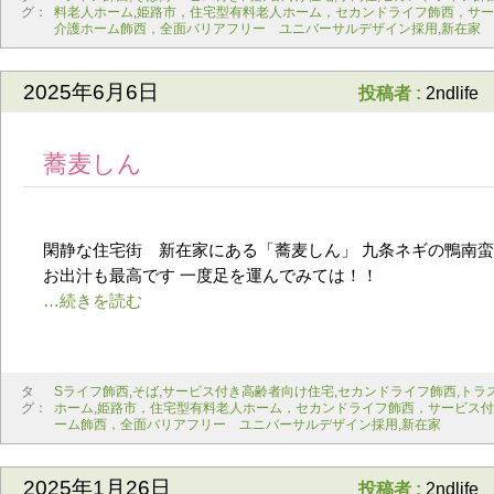
グ：
料老人ホーム
,
姫路市，住宅型有料老人ホーム，セカンドライフ飾西，サー
介護ホーム飾西，全面バリアフリー ユニバーサルデザイン採用
,
新在家
2025年6月6日
投稿者 :
2ndlife
蕎麦しん
閑静な住宅街 新在家にある「蕎麦しん」 九条ネギの鴨南蛮
お出汁も最高です 一度足を運んでみては！！
タ
Sライフ飾西
,
そば
,
サービス付き高齢者向け住宅
,
セカンドライフ飾西
,
トラ
グ：
ホーム
,
姫路市，住宅型有料老人ホーム，セカンドライフ飾西，サービス付
ーム飾西，全面バリアフリー ユニバーサルデザイン採用
,
新在家
2025年1月26日
投稿者 :
2ndlife