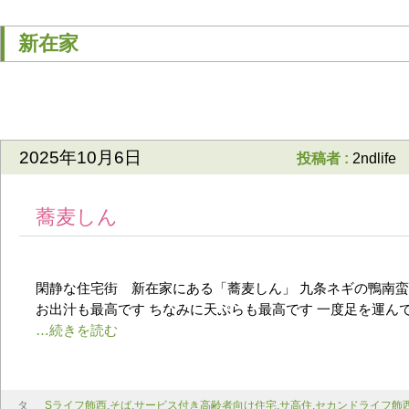
新在家
2025年10月6日
投稿者 :
2ndlife
蕎麦しん
閑静な住宅街 新在家にある「蕎麦しん」 九条ネギの鴨南蛮
お出汁も最高です ちなみに天ぷらも最高です 一度足を運ん
タ
Sライフ飾西
,
そば
,
サービス付き高齢者向け住宅
,
サ高住
,
セカンドライフ飾