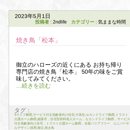
2023年5月1日
投稿者 :
2ndlife
カテゴリー :
気ままな時間
焼き鳥「松本」
御立のハローズの近くにある お持ち帰り
専門店の焼き鳥「松本」 50年の味をご賞
味してみてください。
タグ：
Sライフ飾西
,
サービス付き高齢者向け住宅
,
サ高住
,
セカンドライフ飾西
,
トラスト
介護ホーム飾西
,
姫路市，住宅型有料老人ホーム，セカンドライフ飾西，サービス
付き高齢者向け住宅，トラスト介護ホーム飾西，全面バリアフリー ユニバーサ
ルデザイン採用
,
御立
,
焼き鳥