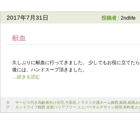
2017年7月31日
投稿者 :
2ndlife
献血
久しぶりに献血に行ってきました。 少しでもお役に立てたら
後には、ハンドスープ頂きました。
タ
サービス付き高齢者向け住宅
,
サ高住
,
トラスト介護ホーム飾西
,
姫路
,
姫路み
グ：
カンドライフ飾西 全面バリアフリー ユニバーサルデザイン採用
,
有料老人