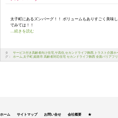
太子町にあるズンバーグ！！ ボリュームもありすごく美味し
でみては！！
タ
サービス付き高齢者向け住宅
,
サ高住
,
セカンドライフ飾西
,
トラスト介護ホ
グ：
ホーム
,
太子町
,
姫路市 高齢者対応住宅 セカンドライフ飾西 全面バリアフ
ホーム
サイトマップ
お問い合せ
会社概要
★