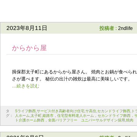
2023年8月11日
投稿者 :
2ndlife
からから屋
揖保郡太子町にあるからから屋さん。 焼肉とお鍋が食べら
さが選べます。 秘伝の出汁の雑炊は最高に美味しいです。
タ
Sライフ飾西
,
サービス付き高齢者向け住宅
,
サ高住
,
セカンドライフ飾西
,
ト
グ：
人ホーム
,
太子町
,
姫路市，住宅型有料老人ホーム，セカンドライフ飾西，
ト介護ホーム飾西，全面バリアフリー ユニバーサルデザイン採用
,
焼肉