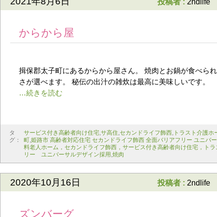
2021年8月6日
投稿者 :
2ndlife
からから屋
揖保郡太子町にあるからから屋さん。 焼肉とお鍋が食べら
さが選べます。 秘伝の出汁の雑炊は最高に美味しいです。
タ
サービス付き高齢者向け住宅
,
サ高住
,
セカンドライフ飾西
,
トラスト介護ホ
グ：
町
,
姫路市 高齢者対応住宅 セカンドライフ飾西 全面バリアフリー ユニバ
料老人ホーム，セカンドライフ飾西，サービス付き高齢者向け住宅，トラ
リー ユニバーサルデザイン採用
,
焼肉
2020年10月16日
投稿者 :
2ndlife
ズンバーグ