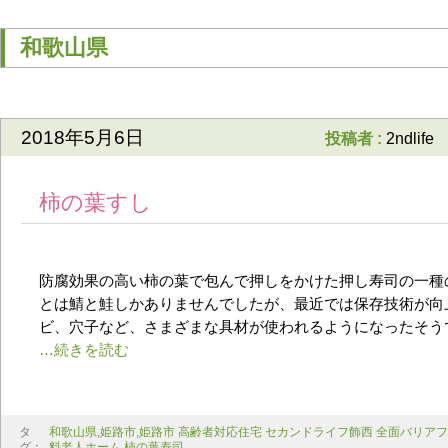
和歌山県
2018年5月6日
投稿者 :
2ndlife
柿の葉すし
防腐効果の高い柿の葉で包んで押しをかけた押し寿司の一種
とは鯖と鮭しかありませんでしたが、最近では保存技術が向
ビ、穴子など、さまざまな具材が使われるようになったそう
タ
和歌山県
,
姫路市
,
姫路市 高齢者対応住宅 セカンドライフ飾西 全面バリア
グ：
料老人ホーム
,
柿の葉寿司