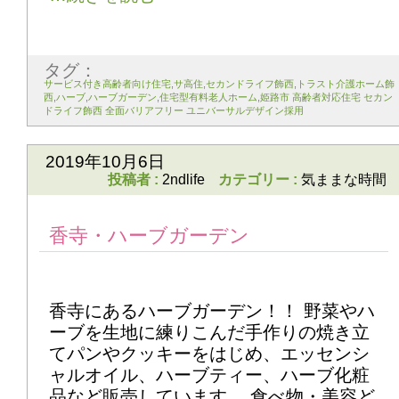
タグ：
サービス付き高齢者向け住宅
,
サ高住
,
セカンドライフ飾西
,
トラスト介護ホーム飾
西
,
ハーブ
,
ハーブガーデン
,
住宅型有料老人ホーム
,
姫路市 高齢者対応住宅 セカン
ドライフ飾西 全面バリアフリー ユニバーサルデザイン採用
2019年10月6日
投稿者 :
2ndlife
カテゴリー :
気ままな時間
香寺・ハーブガーデン
香寺にあるハーブガーデン！！ 野菜やハ
ーブを生地に練りこんだ手作りの焼き立
てパンやクッキーをはじめ、エッセンシ
ャルオイル、ハーブティー、ハーブ化粧
品など販売しています。 食べ物・美容ど