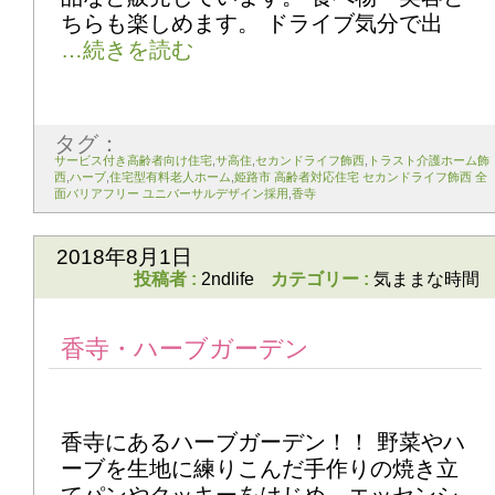
ちらも楽しめます。 ドライブ気分で出
タグ：
サービス付き高齢者向け住宅
,
サ高住
,
セカンドライフ飾西
,
トラスト介護ホーム飾
西
,
ハーブ
,
住宅型有料老人ホーム
,
姫路市 高齢者対応住宅 セカンドライフ飾西 全
面バリアフリー ユニバーサルデザイン採用
,
香寺
2018年8月1日
投稿者 :
2ndlife
カテゴリー :
気ままな時間
香寺・ハーブガーデン
香寺にあるハーブガーデン！！ 野菜やハ
ーブを生地に練りこんだ手作りの焼き立
てパンやクッキーをはじめ、エッセンシ