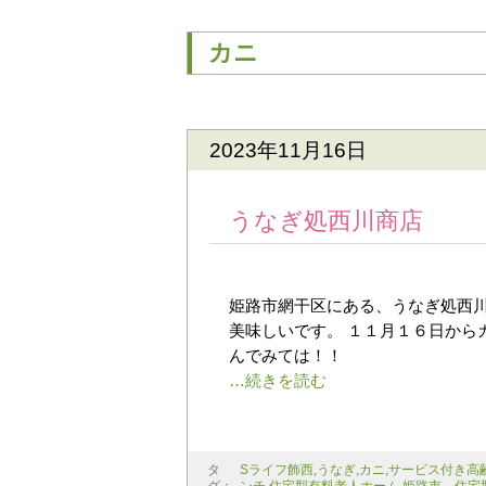
カニ
2023年11月16日
うなぎ処西川商店
姫路市網干区にある、うなぎ処西川
美味しいです。 １１月１６日から
んでみては！！
タ
Sライフ飾西
,
うなぎ
,
カニ
,
サービス付き高