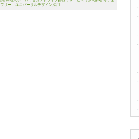
型有料老人ホーム，セカンドライフ飾西，サービス付き高齢者向け住
アフリー ユニバーサルデザイン採用