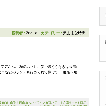
投稿者 :
2ndlife
カテゴリー :
気ままな時間
商店さん。 秘伝のたれ、炭で焼くうなぎは最高に
カニなどのランチも始められて様です 一度足を運
齢者向け住宅
,
サ高住
,
セカンドライフ飾西
,
トラスト介護ホーム飾西
,
ラ