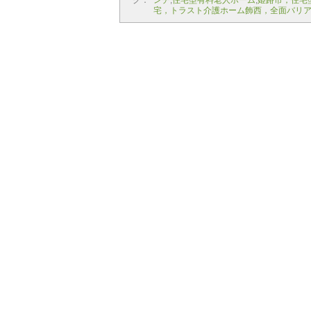
グ：
ンチ
,
住宅型有料老人ホーム
,
姫路市，住宅
宅，トラスト介護ホーム飾西，全面バリ