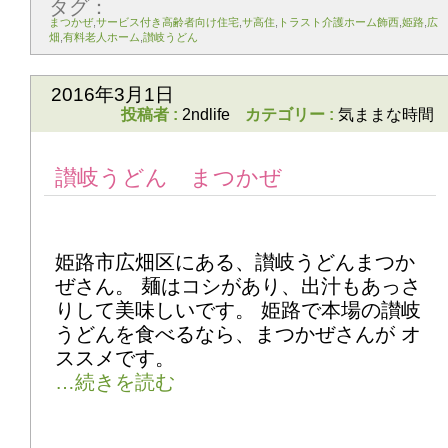
タグ：
まつかぜ
,
サービス付き高齢者向け住宅
,
サ高住
,
トラスト介護ホーム飾西
,
姫路
,
広
畑
,
有料老人ホーム
,
讃岐うどん
2016年3月1日
投稿者 :
2ndlife
カテゴリー :
気ままな時間
讃岐うどん まつかぜ
姫路市広畑区にある、讃岐うどんまつか
ぜさん。 麺はコシがあり、出汁もあっさ
りして美味しいです。 姫路で本場の讃岐
うどんを食べるなら、まつかぜさんが オ
ススメです。