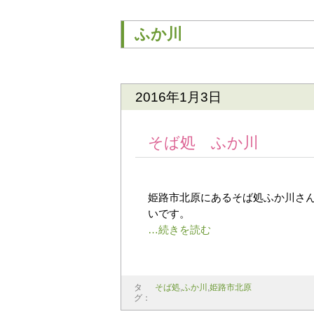
ふか川
2016年1月3日
そば処 ふか川
姫路市北原にあるそば処ふか川さん
いです。
タ
そば処
,
ふか川
,
姫路市北原
グ：