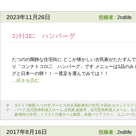
2023年11月26日
投稿者 :
2ndlife
ｺﾝﾅﾄｺﾛﾆ ハンバーグ
たつのの閑静な住宅街に どこか懐かしい古民家がたたずんで
り「コンナトコロ二 ハンバーグ」です メニューは1品のみ
グと日本一の卵！！ 一度足を運んでみては！！
タ
Sライフ飾西
,
たつの市
,
サービス付き高齢者向け住宅
,
サ高住
,
セカンドライ
グ：
バーグ
,
住宅型有料老人ホーム
,
古民家
,
姫路市，住宅型有料老人ホーム，セ
齢者向け住宅，トラスト介護ホーム飾西，全面バリアフリー ユニバーサ
2017年8月16日
投稿者 :
2ndlife