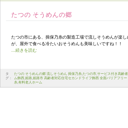
たつの そうめんの郷
たつの市にある、揖保乃糸の製造工場で流しそうめんが楽し
が、屋外で食べる冷たいおそうめんも美味しいですね！！
タ
たつの そうめんの郷 流しそうめん 揖保乃糸
,
たつの市
,
サービス付き高齢者
グ：
ム飾西
,
姫路
,
姫路市 高齢者対応住宅セカンドライフ飾西 全面バリアフリー
糸
,
有料老人ホーム